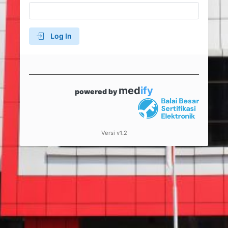
Log In
med
ify
powered by
Versi v1.2